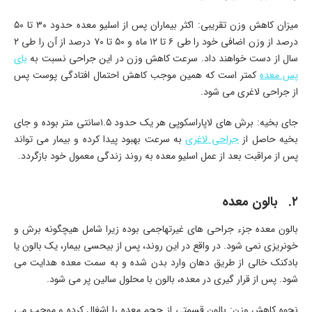
میزان کاهش وزن تقریبی: اکثر بیماران پس از اسلیو معده حدود ۳۰ تا ۵۰
درصد از وزن اضافی خود را طی ۶ تا ۱۲ ماه و ۵۰ تا ۷۰ درصد از آن را طی ۲
سال از دست خواهند داد. سرعت کاهش وزن در این جراحی نسبت به
بای
پس معده
کمتر است که همین موجب کاهش احتمال افتادگی پوست پس
از جراحی لاغری می شود.
جای بخیه: برش های لاپاراسکوپی هر یک حدود ۱.۵سانتی متر بوده و جای
بخیه حاصل از
جراحی لاغری
به سرعت بهبود پیدا کرده و بیمار می تواند
پس از مراقبت بعد از عمل اسلیو معده به روند زندگی معمول خود بازگردد.
۲. بالون معده
بالون معده جزء جراحی های غیرتهاجمی بوده زیرا شامل هیچگونه برش و
خونریزی نمی شود. در واقع در این روند، پس از بیحسی بیمار، یک بالون یا
بادکنک خالی از طریق دهان وارد بدن شده و به سمت معده هدایت می
شود. پس از قرار گیری در معده، بالون با محلول سالین پر می شود.
نحوه کاهش وزن: بالون قسمتی از حجم معده را اشغال کرده و موجب می