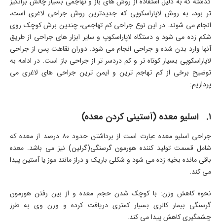
گذشته که به دلیل استفاده از روش های باز و تهاجمی بسیار چالش برانگیز
تر بود، به روش لاپاراسکوپی که جدیدترین روش جراحی لاغری است،
انجام می شوند. در این نوع جراحی کم تهاجمی، چندین برش کوچک روی
شکم زده می شود و دستگاه لاپاراسکوپ و سایر ابزار های جراحی از طریق
آنها وارد بدن شده و جراحی انجام می شود. دوران نقاهت پس از جراحی
لاپاراسکوپی بسیار کوتاه تر و کم دردسر تر از جراحی باز است. در ادامه به
توضیح برخی از کم تهاجم ترین و ایمن ترین جراحی های لاغری می
پردازیم:
۱. اسلیو معده (آستینی کردن معده)
جراحی اسلیو معده عبارت است از برداشتن حدود ۸۰ درصد از معده که
شامل قسمت تولید کننده هورمون گرسنگی(گرلین) نیز می باشد. معده
باقی مانده بخیه زده می شود و شکلی باریک و دراز مانند موز یا آستین پیدا
می کند.
نحوه کاهش وزن: با کوچک شدن حجم معده و از بین رفتن هورمون
گرسنگی بیمار کالری بسیار کمتری دریافت کرده و وزن وی به طرز
چشمگیری کاهش پیدا می کند.