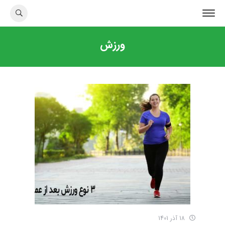
ورزش
18 آذر 1401