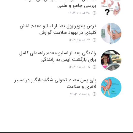
بررسی جامع و علمی
28 اسفند 1403
قرص پنتوپرازول بعد از اسلیو معده: نقش
کلیدی در بهبود سلامت گوارش
22 اسفند 1403
رانندگی بعد از اسلیو معده: راهنمای کامل
برای بازگشت ایمن به رانندگی
15 اسفند 1403
بای پس معده: تحولی شگفت‌انگیز در مسیر
لاغری و سلامت
8 اسفند 1403