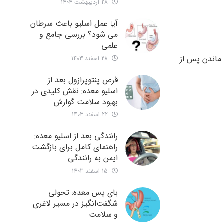
28 اردیبهشت 1404
آیا عمل اسلیو باعث سرطان
می شود؟ بررسی جامع و
علمی
ماندن پس از
28 اسفند 1403
قرص پنتوپرازول بعد از
اسلیو معده: نقش کلیدی در
بهبود سلامت گوارش
22 اسفند 1403
رانندگی بعد از اسلیو معده:
راهنمای کامل برای بازگشت
ایمن به رانندگی
15 اسفند 1403
بای پس معده: تحولی
شگفت‌انگیز در مسیر لاغری
و سلامت