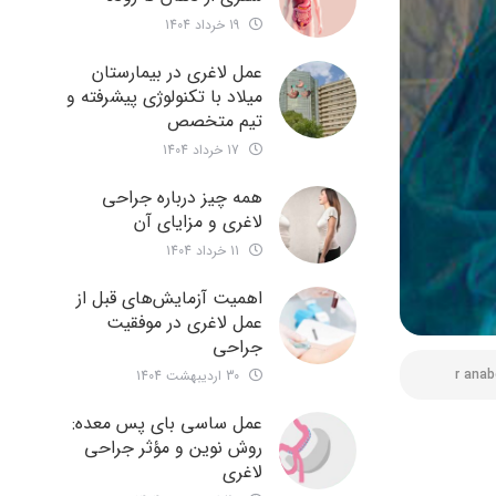
19 خرداد 1404
عمل لاغری در بیمارستان
میلاد با تکنولوژی پیشرفته و
تیم متخصص
17 خرداد 1404
همه چیز درباره جراحی
لاغری و مزایای آن
11 خرداد 1404
اهمیت آزمایش‌های قبل از
عمل لاغری در موفقیت
جراحی
r anab
30 اردیبهشت 1404
عمل ساسی بای پس معده:
روش نوین و مؤثر جراحی
لاغری