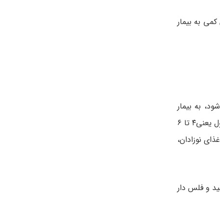
کمی به بیمار
د، به بیمار
گوشزد می شود البته بیمار باید طبق رژیم اصولی پزشک پیش برود و از رژیم های لاغری سریع و مضر خودداری کند. بیماران در مرحله اول یعنی۴ تا ۶
ذای نوزادان،
د و فلس دار