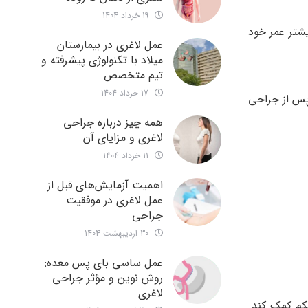
19 خرداد 1404
یشتر عمر خود
عمل لاغری در بیمارستان
میلاد با تکنولوژی پیشرفته و
تیم متخصص
17 خرداد 1404
اولین قدم برای داشتن رژیمی سالم می باشد. به دو دلیل رژیم غذایی بیمار تا ۵ هفته پس از جراحی
همه چیز درباره جراحی
لاغری و مزایای آن
11 خرداد 1404
اهمیت آزمایش‌های قبل از
عمل لاغری در موفقیت
جراحی
30 اردیبهشت 1404
عمل ساسی بای پس معده:
روش نوین و مؤثر جراحی
لاغری
م کمک کند.