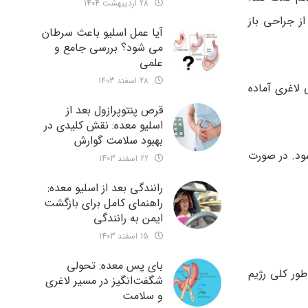
28 اردیبهشت 1404
ز جراحی باز
آیا عمل اسلیو باعث سرطان
می شود؟ بررسی جامع و
علمی
28 اسفند 1403
 لاغری آماده
قرص پنتوپرازول بعد از
اسلیو معده: نقش کلیدی در
بهبود سلامت گوارش
ود. در صورت
22 اسفند 1403
رانندگی بعد از اسلیو معده:
راهنمای کامل برای بازگشت
ایمن به رانندگی
15 اسفند 1403
بای پس معده: تحولی
ور کلی رژیم
شگفت‌انگیز در مسیر لاغری
و سلامت