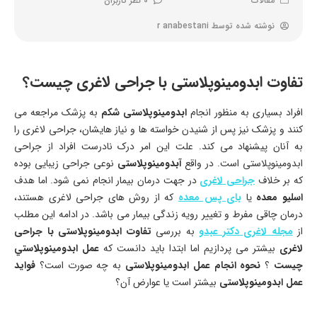
مقالات
0 نظر کاربران
نوشته شده توسط
r anabestani
تفاوت ابدومینوپلاستی با جراحی لاغری چیست؟
افراد بسیاری به منظور انجام
ابدومینوپلاستی شکم
به پزشک مراجعه می
کنند و پزشک نیز پس از شنیدن خواسته ها و نیاز هایشان، جراحی لاغری را
به آنان پیشنهاد می کند. علت این امر درک نادرست افراد از جراحی
ابدومینوپلاستی است. در واقع
آبدومینوپلاستی
نوعی جراحی زیبایی بوده
که بر خلاف
جراحی لاغری
در جهت درمان بیمار انجام نمی شود. اما هدف
اسلیو معده
یا
بای پس معده
که از روش های جراحی لاغری هستند،
درمان چاقی مفرط و تغییر رویه زندگی بیمار می باشد. در ادامه این مطلب
از
مجله لاغری دکتر عبدو
به بررسی
تفاوت ابدومینوپلاستی با جراحی
لاغری
بیشتر می پردازیم اما ابتدا باید دانست که
عمل ابدومينوپلاستي
چيست
؟
نحوه انجام عمل ابدومینوپلاستی
به چه صورت است؟
فواید
عمل ابدومینوپلاستی
بیشتر است یا عوارض آن؟