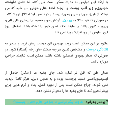
با اینکه این عوارض به ندرت ممکن است بروز کنند اما شامل
عفونت
،
خونریزی زیر فلپ پوست
یا
ایجاد لخته های خونی
می شود که می
توانند از طریق جریان خون به ریه برسند و در تنفس فرد اختلال ایجاد کنند.
در صورتی که فرد مبتلا به
دیابت
، گردش خون ضعیف یا بیماری های قلبی،
ریوی و کلیوی باشد. یا سابقه لخته شدن خون را داشته باشد، احتمال بروز
این عوارض در وی افزایش پیدا می کند.
علاوه بر این ممکن است روند بهبودی تان درست پیش نرود و منجر به
افتادگی پوست
و مشخص شدن هر چه بیشتر جای زخم (اسکار) شود. در
صورتی که بیمار بهبودی ضعیفی داشته باشد، ممکن است نیازمند جراحی
دوباره باشد.
همان طور که قبل تر اشاره شد، جای بخیه ها (اسکار) حاصل از
ابدومینوپلاستی نسبتا برجسته بوده و به همین دلیل، هرگز کاملا ناپدید
نمی شوند. جراح ممکن است پس از بهبود کامل، پماد و کرم هایی برای
بیمار تجویز کند تا جای بخیه ها را محو تر نشان دهد.
? بیشتر بخوانید:
تفاوت پیکر تراشی با جراحی های لاغری چیست؟