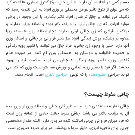
بسیار کمی در ابتلا به آن دارند. با این حال، مرکز کنترل بیماری ها اعلام کرد
که می توان از تنوع تاثیر عوامل محیطی بر وزن افراد به این نتیجه رسید که
ژنتیک می تواند بر چاق تر شدن افراد تاثیر بگذارد. با این وجود در برخی
موارد افرادی که ژن چاقی ارثی را دارند، لاغر بوده و اضافه وزنی ندارند و
برعکس افرادی که ژن چاقی ارثی ندارند دچار اضافه وزن هستند؛ زیرا
علاوه بر ژنتیک، روش زندگی افراد نیز تاثیر فراوانی بر چاقی و اضافه وزن
آنها دارد. حتی با وجود ژن چاقی، افراد چاق می توانند با تغییر رویه زندگی
و حمایت خانواده و دوستان به آهستگی وزن کم کنند. در صورت عدم
کاهش وزن، تغییر رویه زندگی همچنان می تواند سلامت فرد را بهبود
بخشد. اگر فرد با تغییر رژیم غذایی و ورزش هم نتوانست وزن کم کند می
تواند جراحی
اسلیو معده
را که نوعی
جراحی لاغری
است، انجام دهد.
چاقی مفرط چیست؟
چاقی تعاریف متعددی دارد اما به طور کلی چاقی و اضافه وزن از وزن ایده
آل به مراتب بالاتر می باشد. چاقی مفرط حالت حادی از اضافه وزن است
که فرد میزان فراوانی چربی انباشته شده در بدن دارد. البته مقدار مشخصی
چربی برای ذخیره انرژی، عایق سرما و پوششی در برابر ضربه ضروری است.