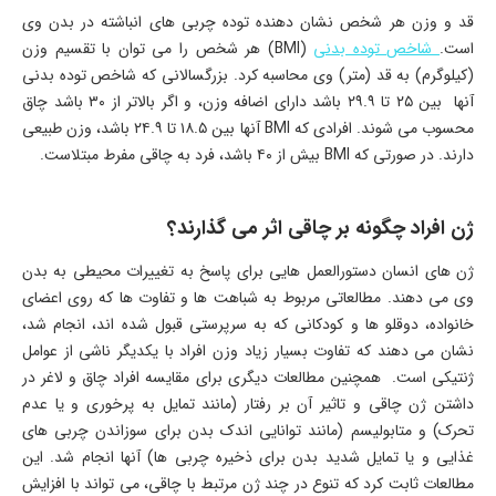
قد و وزن هر شخص نشان دهنده توده چربی های انباشته در بدن وی
است.
شاخص توده بدنی
(BMI) هر شخص را می توان با تقسیم وزن
(کیلوگرم) به قد (متر) وی محاسبه کرد. بزرگسالانی که شاخص توده بدنی
آنها بین ۲۵ تا ۲۹.۹ باشد دارای اضافه وزن، و اگر بالاتر از ۳۰ باشد چاق
محسوب می شوند. افرادی که BMI آنها بین ۱۸.۵ تا ۲۴.۹ باشد، وزن طبیعی
دارند. در صورتی که BMI بیش از ۴۰ باشد، فرد به چاقی مفرط مبتلاست.
ژن افراد چگونه بر چاقی اثر می گذارند؟
ژن های انسان دستورالعمل هایی برای پاسخ به تغییرات محیطی به بدن
وی می دهند. مطالعاتی مربوط به شباهت ها و تفاوت ها که روی اعضای
خانواده، دوقلو ها و کودکانی که به سرپرستی قبول شده اند، انجام شد،
نشان می دهند که تفاوت بسیار زیاد وزن افراد با یکدیگر ناشی از عوامل
ژنتیکی است. همچنین مطالعات دیگری برای مقایسه افراد چاق و لاغر در
داشتن ژن چاقی و تاثیر آن بر رفتار (مانند تمایل به پرخوری و یا عدم
تحرک) و متابولیسم (مانند توانایی اندک بدن برای سوزاندن چربی های
غذایی و یا تمایل شدید بدن برای ذخیره چربی ها) آنها انجام شد. این
مطالعات ثابت کرد که تنوع در چند ژن مرتبط با چاقی، می تواند با افزایش