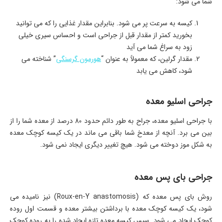
شما می شود:
کیسه به سرعت پر می شود. بنابراین مقدار غذایی را که می توانید
بخورید کمتر از مقدار قبل از جراحی است و احساس سیری خیلی
زود به سراغ شما می آید
مقدار گرلین، که معمولاً به عنوان “
هورمون گرسنگی
” شناخته می
شود، کاهش می یابد
جراحی اسلیو معده
با جراحی اسلیو معده، جراح به طور دائم حدود 80 درصد از معده شما را از
بین می برد. آنچه از معدخ شما باقی می ماند در یک کیسه کوچک معده
به شکل موز دوخته می شود. هیچ تغییر دیگری ایجاد نمی شود.
جراحی بای پس معده
روش بای پس معده که (Roux-en-Y anastomosis) نیز نامیده می
شود، یک کیسه کوچک معده با برداشتن بیشتر معده و قسمت اول روده
کوچک ایجاد می شود. سپس کیسه معده تازه ایجاد شده را به روده کوچک