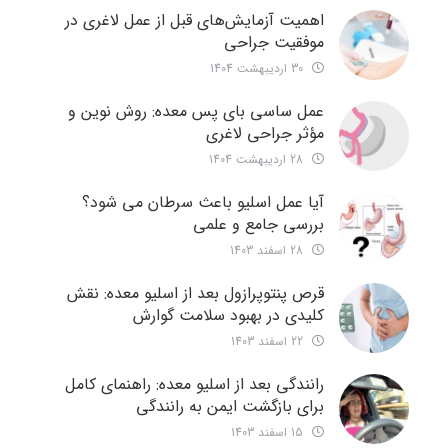
اهمیت آزمایش‌های قبل از عمل لاغری در
موفقیت جراحی
30 اردیبهشت 1404
عمل ساسی بای پس معده: روش نوین و
مؤثر جراحی لاغری
28 اردیبهشت 1404
آیا عمل اسلیو باعث سرطان می شود؟
بررسی جامع و علمی
28 اسفند 1403
قرص پنتوپرازول بعد از اسلیو معده: نقش
کلیدی در بهبود سلامت گوارش
22 اسفند 1403
رانندگی بعد از اسلیو معده: راهنمای کامل
برای بازگشت ایمن به رانندگی
15 اسفند 1403