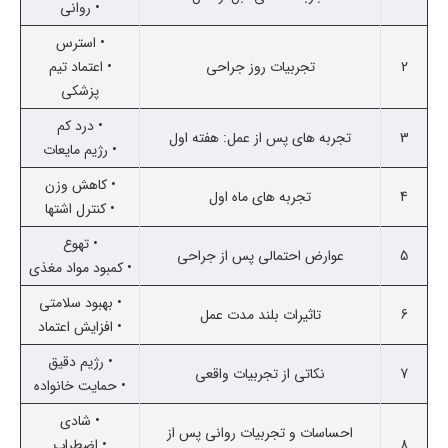
• روانی
• استرس
2
تجربیات روز جراحی
• اعتماد تیم
پزشکی
• درد کم
3
تجربه های پس از عمل: هفته اول
• رژیم مایعات
• کاهش وزن
4
تجربه های ماه اول
• کنترل اشتها
• تهوع
5
عوارض احتمالی پس از جراحی
• کمبود مواد مغذی
• بهبود سلامتی
6
تاثیرات بلند مدت عمل
• افزایش اعتماد
• رژیم دقیق
7
نکاتی از تجربیات واقعی
• حمایت خانواده
• شادی
احساسات و تجربیات روانی پس از
8
• اضطراب