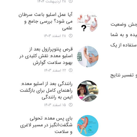
28 اردیبهشت 1404
آیا عمل اسلیو باعث سرطان
می شود؟ بررسی جامع و
 سنجش وضعیت
علمی
یگر سنجیده و به شما
28 اسفند 1403
نلاین یا با استفاده از یک
قرص پنتوپرازول بعد از
اسلیو معده: نقش کلیدی در
بهبود سلامت گوارش
22 اسفند 1403
ه گام برای محاسبه BMI را به شما ارائه خواهیم داد. همچنین، به بررسی مفهوم BMI و تفسیر نتایج
رانندگی بعد از اسلیو معده:
راهنمای کامل برای بازگشت
ایمن به رانندگی
15 اسفند 1403
بای پس معده: تحولی
شگفت‌انگیز در مسیر لاغری
و سلامت