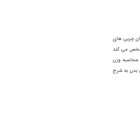
اسبه bmi بدن به صورت مستقیم میزان چربی های
مشخص می کند
نجایی که شاخص توده بدنی BMI از سایر روش های محاسبه وزن
ی بدن به شرح