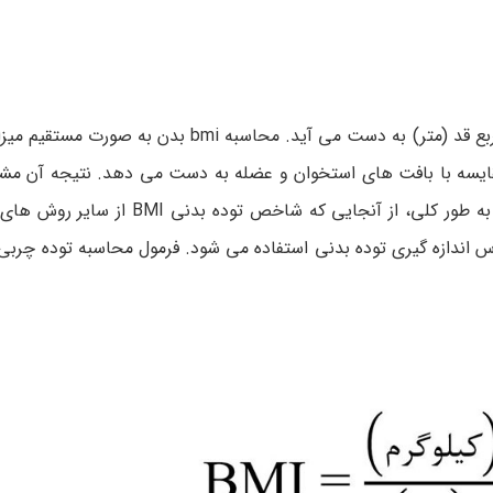
محاسبه bmi یا شاخص توده بدنی از تقسیم وزن (کیلوگرم) به مربع قد (متر) به دست می آید. مح
در مقایسه با بافت های استخوان و عضله به دست می دهد. نتیجه آن 
که فرد چاق، دارای اضافه وزن، نرمال و یا بسیار لاغر می باشد. به طور کلی، از آ
اس اندازه گیری توده بدنی استفاده می شود. فرمول محاسبه توده چرب