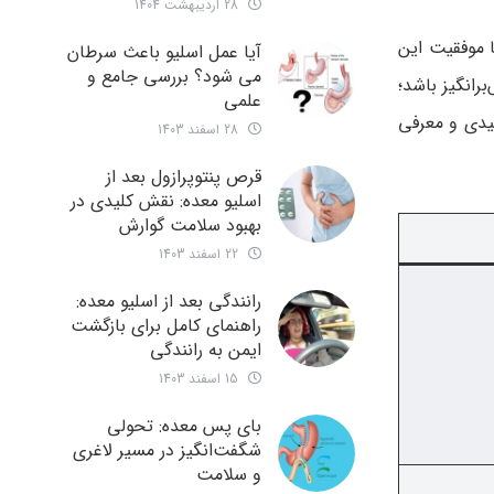
28 اردیبهشت 1404
ا موفقیت این
آیا عمل اسلیو باعث سرطان
می شود؟ بررسی جامع و
رانگیز باشد؛
علمی
لیدی و معرفی
28 اسفند 1403
قرص پنتوپرازول بعد از
اسلیو معده: نقش کلیدی در
بهبود سلامت گوارش
22 اسفند 1403
رانندگی بعد از اسلیو معده:
راهنمای کامل برای بازگشت
ایمن به رانندگی
15 اسفند 1403
بای پس معده: تحولی
شگفت‌انگیز در مسیر لاغری
و سلامت