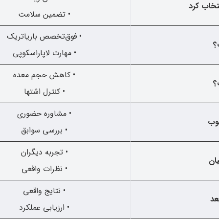
نتخاب کرد
• تضمین سلامت
• فوق‌تخصص باریاتریک
؟
• مهارت لاپاراسکوپی
• کاهش حجم معده
؟
• کنترل اشتها
• مشاوره حضوری
خوب
• بررسی سوابق
• تجربه دیگران
یان
• نظرات واقعی
• نتایج واقعی
عد
• ارزیابی عملکرد