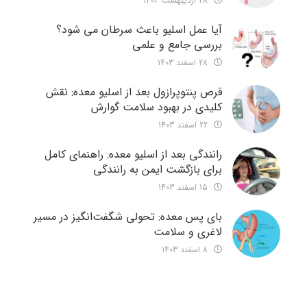
28 اردیبهشت 1404
آیا عمل اسلیو باعث سرطان می شود؟
بررسی جامع و علمی
28 اسفند 1403
قرص پنتوپرازول بعد از اسلیو معده: نقش
کلیدی در بهبود سلامت گوارش
22 اسفند 1403
رانندگی بعد از اسلیو معده: راهنمای کامل
برای بازگشت ایمن به رانندگی
15 اسفند 1403
بای پس معده: تحولی شگفت‌انگیز در مسیر
لاغری و سلامت
8 اسفند 1403