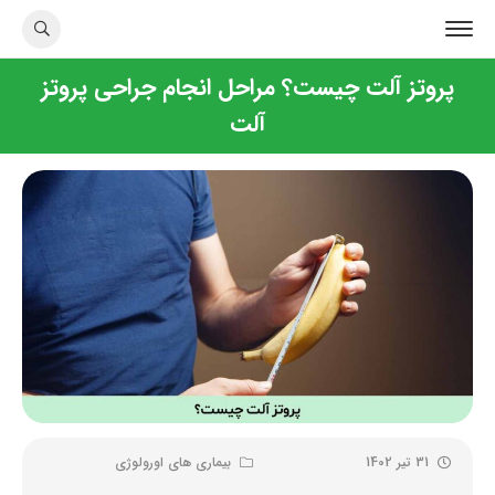
پروتز آلت چیست؟ مراحل انجام جراحی پروتز
آلت
31 تیر 1402
بیماری های اورولوژی