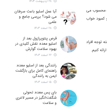
28 اردیبهشت 1404
ده محسوب می
آیا عمل اسلیو باعث سرطان
می شود؟ بررسی جامع و
 کمبود خواب
علمی
28 اسفند 1403
قرص پنتوپرازول بعد از
ه توجه افراد
اسلیو معده: نقش کلیدی در
بهبود سلامت گوارش
رائه کنیم.
22 اسفند 1403
رانندگی بعد از اسلیو معده:
راهنمای کامل برای بازگشت
ایمن به رانندگی
15 اسفند 1403
بای پس معده: تحولی
شگفت‌انگیز در مسیر لاغری
و سلامت