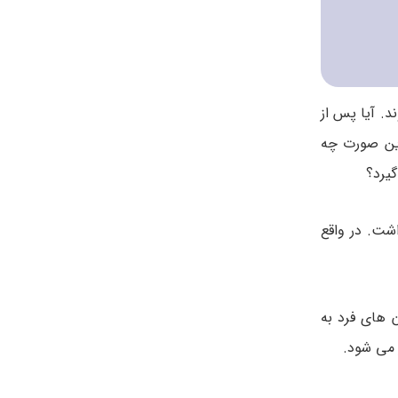
د. آیا پس از
این صورت چه
گیرد؟
شت. در واقع
 های فرد به
 می شود.