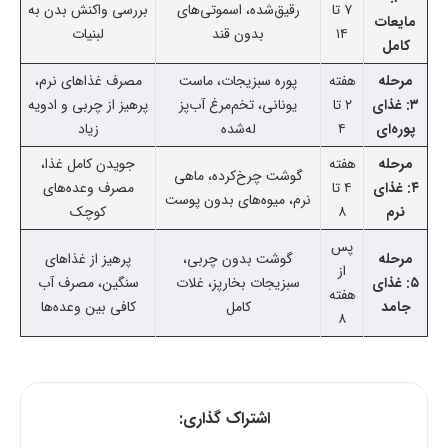
۷ تا
رقیق‌شده، اسموتی‌های
بررسی واکنش بدن به
مایعات
۱۴
بدون قند
لبنیات
کامل
مرحله
هفته
پوره سبزیجات، ماست
مصرف غذاهای نرم،
۳: غذای
۲ تا
یونانی، تخم‌مرغ آب‌پز
پرهیز از چربی و ادویه
پوره‌ای
۴
له‌شده
زیاد
مرحله
هفته
جویدن کامل غذا،
گوشت چرخ‌کرده، ماهی
۴: غذای
۴ تا
مصرف وعده‌های
نرم، میوه‌های بدون پوست
نرم
۸
کوچک
پس
مرحله
گوشت بدون چربی،
پرهیز از غذاهای
از
۵: غذای
سبزیجات بخارپز، غلات
سنگین، مصرف آب
هفته
جامد
کامل
کافی بین وعده‌ها
۸
اشتراک گذاری: