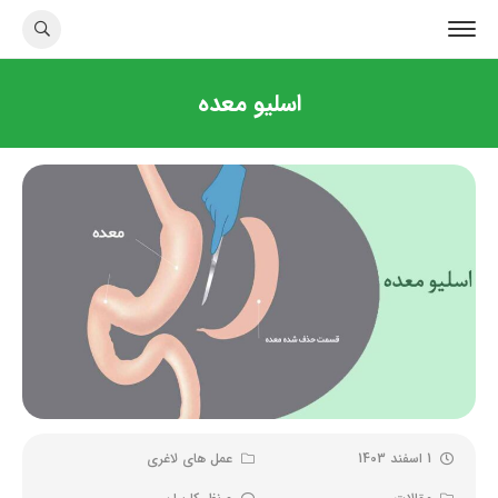
اسلیو معده
1 اسفند 1403
عمل های لاغری