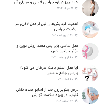
همه چیز درباره جراحی لاغری و مزایای آن
11 خرداد 1404
اهمیت آزمایش‌های قبل از عمل لاغری در
موفقیت جراحی
30 اردیبهشت 1404
عمل ساسی بای پس معده: روش نوین و
مؤثر جراحی لاغری
28 اردیبهشت 1404
آیا عمل اسلیو باعث سرطان می شود؟
بررسی جامع و علمی
28 اسفند 1403
قرص پنتوپرازول بعد از اسلیو معده: نقش
کلیدی در بهبود سلامت گوارش
22 اسفند 1403