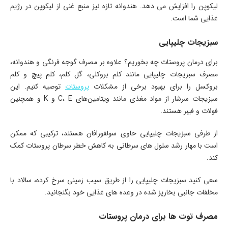
لیکوپن را افزایش می دهد. هندوانه تازه نیز منبع غنی از لیکوپن در رژیم
غذایی شما است.
سبزیجات چلیپایی
برای درمان پروستات چه بخوریم؟ علاوه بر مصرف گوجه فرنگی و هندوانه،
مصرف سبزیجات چلیپایی مانند کلم بروکلی، گل کلم، کلم پیچ و کلم
بروکسل را برای بهبود برخی از مشکلات
پروستات
توصیه کنیم. این
سبزیجات سرشار از مواد مغذی مانند ویتامین‌های C، E و K و همچنین
فولات و فیبر هستند.
از طرفی سبزیجات چلیپایی حاوی سولفورافان هستند، ترکیبی که ممکن
است با مهار رشد سلول های سرطانی به کاهش خطر سرطان پروستات کمک
کند.
سعی کنید سبزیجات چلیپایی را از طریق سیب زمینی سرخ کرده، سالاد با
مخلفات جانبی بخارپز شده در وعده های غذایی خود بگنجانید.
مصرف توت ها برای درمان پروستات