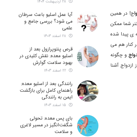
28 اردیبهشت 1404
ا
ج! در همین
آیا عمل اسلیو باعث سرطان
می شود؟ بررسی جامع و
تنر شما ممکن
علمی
ه ی پیدا شده
28 اسفند 1403
 کنار هم می
قرص پنتوپرازول بعد از
دواج
و چگونه
اسلیو معده: نقش کلیدی در
بهبود سلامت گوارش
ازدواج آشنا
22 اسفند 1403
رانندگی بعد از اسلیو معده:
راهنمای کامل برای بازگشت
ایمن به رانندگی
15 اسفند 1403
بای پس معده: تحولی
شگفت‌انگیز در مسیر لاغری
و سلامت