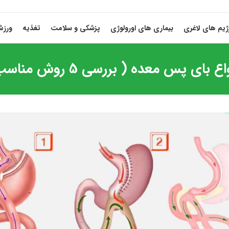
ژیم های لاغری
بیماری های اورولوژی
پزشکی و سلامت
تغذیه
ورز
اع بای پس معده ( بررسی 5 روش مناسب)