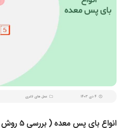
4 دی 1403
عمل های لاغری
انواع بای پس معده ( بررسی 5 روش مناسب)