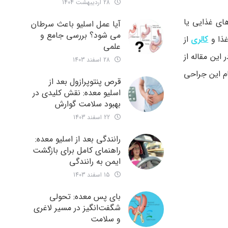
28 اردیبهشت 1404
ای غذایی یا
آیا عمل اسلیو باعث سرطان
می شود؟ بررسی جامع و
غذا و
کالری
از
علمی
ین مقاله از
28 اسفند 1403
ام این جراحی
قرص پنتوپرازول بعد از
اسلیو معده: نقش کلیدی در
بهبود سلامت گوارش
22 اسفند 1403
رانندگی بعد از اسلیو معده:
راهنمای کامل برای بازگشت
ایمن به رانندگی
15 اسفند 1403
بای پس معده: تحولی
شگفت‌انگیز در مسیر لاغری
و سلامت