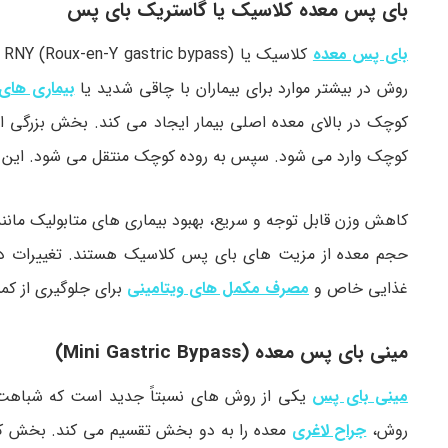
بای پس معده کلاسیک یا گاستریک بای پس
بای پس معده
کلاسیک یا RNY (Roux-en-Y gastric bypass) یکی از قدیمی ترین و شناخته شده ترین انواع
روش در بیشتر موارد برای بیماران با چاقی شدید یا
بیماری های 
کوچک در بالای معده اصلی بیمار ایجاد می کند. بخش بزرگی از
کوچک وارد می شود. سپس به روده کوچک منتقل می شود. این
کاهش وزن قابل توجه و سریع، بهبود بیماری های متابولیک مانند 
حجم معده از مزیت های بای پس کلاسیک هستند. تغییرات دائ
غذایی خاص و
مصرف مکمل های ویتامینی
برای جلوگیری از کم
مینی بای پس معده (Mini Gastric Bypass)
مینی بای پس
یکی از روش های نسبتاً جدید است که شباهت زی
روش،
جراح لاغری
معده را به دو بخش تقسیم می کند. بخش کوچ