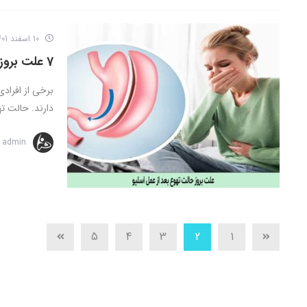
10 اسفند 1401
7 علت بروز حالت تهوع بعد از عمل اسلیو که باید بدانید!
برخی از افرادی
دارند. حالت ته
admin
5
4
3
2
1