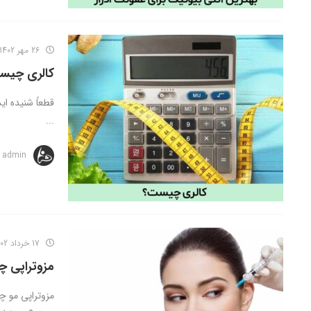
26 مهر 1402
کالری چیس
...
admin
17 خرداد 1402
مزوتراپی 
مزوتراپی مو چ