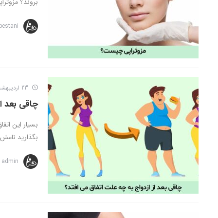
بروند؟ مزوتراپ
bestani
23 اردیبهشت 1402
چاقی بعد از
بسیار این اتف
بگذارید نامش ر
admin