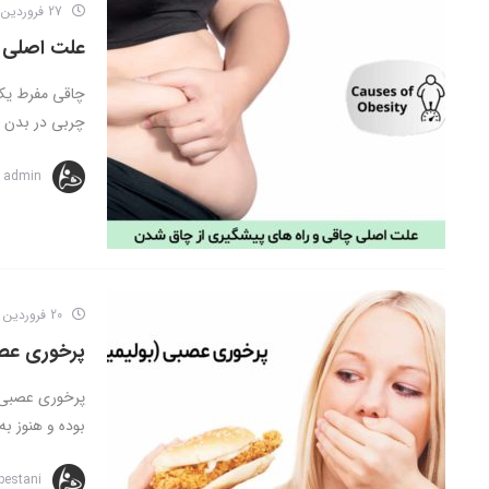
27 فروردین 1402
علت اصلی چ
چاقی مفرط یک 
چربی در بدن .
admin
20 فروردین 1402
پرخوری عصب
پرخوری عصبی ن
بوده و هنوز به 
bestani