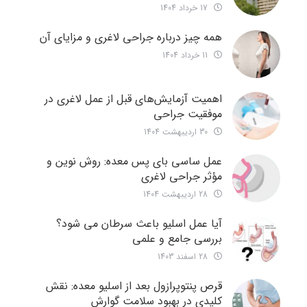
17 خرداد 1404
همه چیز درباره جراحی لاغری و مزایای آن
11 خرداد 1404
اهمیت آزمایش‌های قبل از عمل لاغری در
موفقیت جراحی
30 اردیبهشت 1404
عمل ساسی بای پس معده: روش نوین و
مؤثر جراحی لاغری
28 اردیبهشت 1404
آیا عمل اسلیو باعث سرطان می شود؟
بررسی جامع و علمی
28 اسفند 1403
قرص پنتوپرازول بعد از اسلیو معده: نقش
کلیدی در بهبود سلامت گوارش