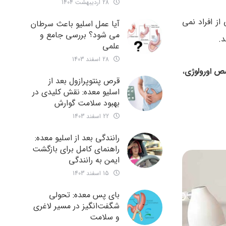
28 اردیبهشت 1404
از افراد نمی
آیا عمل اسلیو باعث سرطان
می شود؟ بررسی جامع و
د.
علمی
28 اسفند 1403
 اورولوژی
،
قرص پنتوپرازول بعد از
اسلیو معده: نقش کلیدی در
بهبود سلامت گوارش
22 اسفند 1403
رانندگی بعد از اسلیو معده:
راهنمای کامل برای بازگشت
ایمن به رانندگی
15 اسفند 1403
بای پس معده: تحولی
شگفت‌انگیز در مسیر لاغری
و سلامت