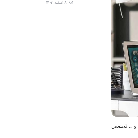
8 اسفند 1403
ری و … تخصص